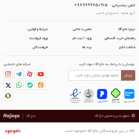
+989999950915
تلفن پشتیبانی:
7 روز هفته 8 صبح الی 8 شب
درباره حاج آقا
تماس با حاجی
شرایط و قوانین
راهنمای خرید اقساطی
ورود / ثبت نام
ورود فروشنده
شگفت انگیز
برند ها
فروشندگان
دوستان را با پیامک به حاج آقا دعوت کنید
شبکه های اجتماعی
ارسال
©
حقوق مادی و معنوی حاج آقا
حاج آقا
ناموجود
کالا در بین فروشندگان حاج آقا ناموجود است