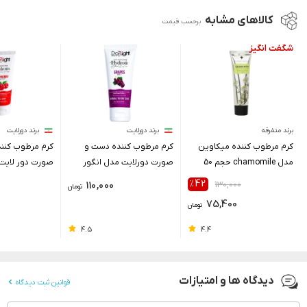
کالاهای مشابه
برحسب قیمت
برند متفرقه
برند دورلایت
برند دورلایت
کرم مرطوب کننده میکاوین
کرم مرطوب کننده دست و
کرم مرطوب کنن
مدل chamomile حجم 50
صورت دورلایت مدل انگور
صورت دور لای
میلی لیتر
حجم 60 میلی لیتر
حجم 60 میلی لیتر
٪42
110,000
130,000
تومان
75,400
تومان
4.5
4.4
دیدگاه ها و امتیازات
قوانین ثبت دیدگاه