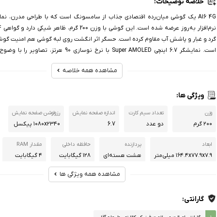
خلاصه توضیحات:
A16 4G یک گوشی میان‌رده اقتصادی جذاب از سامسونگ است که با طراحی مدرن، نم
گرد و غبار و پاشش آب مقاوم کرده است. حسگر اثر انگشت روی لبه گوشی هم امنیت گوشی
است. نمایشگر 6.7 اینچی Super AMOLED با نرخ نوسازی 90 هر
نمایش می‌دهد. پردازنده هشت هست‌ای عملکرد مناسبی برای کارهای روزمره و بازی
مشاهده همه خلاصه
می‌کند.
ویژگی ها:
وزن
تعداد سیم کارت
اندازه صفحه نمایش
رزولوشن صفحه نمایش
۲۰۰ گرم
دو عدد
6.7
۱۰۸۰x۲۳۴۰ پیکسل
ابعاد
پردازنده‌
حافظه داخلی
مقدار RAM
۱۶۴.۴x۷۷.۹x۷.۹ میلی‌متر
هشت هسته‌ای
۱۲۸ گیگابایت
۴ گیگابایت
مشاهده همه ویژگی ها
شبکه‌های مخابراتی
رزولوشن دوربین اصلی
رزولوشن دوربین دوم
رزولوشن دوربین سوم
۲G ۳G ۴G
۵۰ مگاپیکسل
۵ مگاپیکسل
۲ مگاپیکسل
گارانتی:
رزولوشن دوربین سلفی
رزولوشن فیلمبرداری
نسخه سیستم عامل
ظرفیت باتری