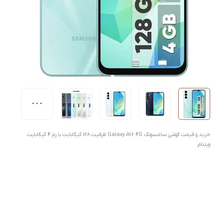
خرید و قیمت گوشی سامسونگ Galaxy A16 4G ظرفیت 128 گیگابایت با رم 4 گیگابایت
ویتنام