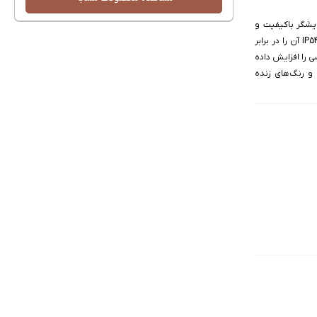
ایشگر باکیفیت و
نرم‌افزار به‌روز عرضه شده است. این گوشی با وزن 200 گرم، ظاهر شیکی دارد و گواهی IP54 آن را در برابر
 را افزایش داده
تز، تصاویر را با وضوح و رنگ‌های زنده
‌های سبک فراهم