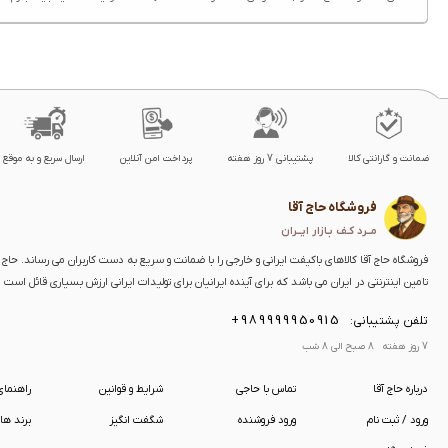
ضمانت و گارانتی کالا
پشتیبانی 7 روز هفته
پرداخت امن آنلاین
ارسال سریع و به موقع
فروشگاه حاج آقا
مــرد کـف بـازار ایــران
فروشگاه حاج آقا کالاهای باکیفت ایرانی و خارجی را با ضمانت و سریع به دست کاربران می رساند. حاج آق
تامین اینترنتی در ایران می باشد که برای آینده ایرانیان برای تولیدات ایرانی ارزش بسیاری قائل است
+989999950915
تلفن پشتیبانی:
7 روز هفته 8 صبح الی 8 شب
درباره حاج آقا
تماس با حاجی
شرایط و قوانین
راهنما
ورود / ثبت نام
ورود فروشنده
شگفت انگیز
برند ها