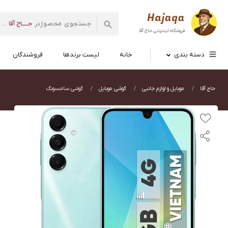
حــــاج آقا
در
...
فروشگاه اینترنتی
حاج آقا
دسته بندی
خانه
لیست برندها
فروشندگان
حاج آقا
موبایل و لوازم جانبی
گوشی موبایل
گوشی سامسونگ