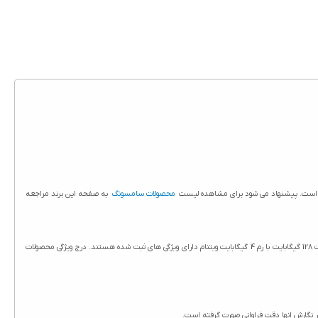
قا است. پیشنهاد می شود برای مشاهده لیست
محصولات سامسونگ
به صفحه این برند مراجعه
ویژگی های گوشی سامسونگ Galaxy A16 4G ظرفیت 128 گیگابایت با رم 4 گیگابایت ویتنام در سایت حاج آقا درج شده است. تمامی محصولات حاج آقا از جمله گوشی سامسونگ Galaxy A16 4G ظرفیت 128 گیگابایت با رم 4 گیگابایت ویتنام دارای ویژگی های ثبت شده هستند. درج ویژگی محصولات