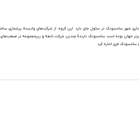
ری شهر سامسونگ در سئول جای دارد. این گروه، از شرکت‌های وابسته پرشماری ساخته
ره‌جنوبی است. از سال ۲۰۲۴، سامسونگ پنجمین برند برتر جهان بوده است. سامسونگ دارندهٔ چندین شرکت تابعه
سامسونگ فری اشاره کرد.