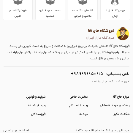
بررسی کالا قبل از
کالاهای با کیفیت
بسته بندی دقیق و
فروش کالاهای
ارسال
داخلی و خارجی
مناسب
اصیل
فروشگاه حاج آقا
مــرد کـف بـازار ایــران
فروشگاه حاج آقا کالاهای باکیفت ایرانی و خارجی را با ضمانت و سریع به دست کاربران می رساند.
حاج آقا اولین فروشگاه زنجیره تامین اینترنتی در ایران می باشد که برای آینده ایرانیان برای تولیدات
ایرانی ارزش بسیاری قائل است
+989999950915
تلفن پشتیبانی:
7 روز هفته 8 صبح الی 8 شب
درباره حاج آقا
تماس با حاجی
شرایط و قوانین
راهنمای خرید اقساطی
ورود / ثبت نام
ورود فروشنده
شگفت انگیز
برند ها
فروشندگان
دوستان را با پیامک به حاج آقا دعوت کنید
شبکه های اجتماعی