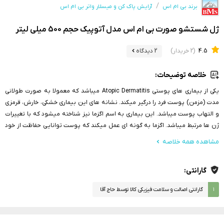
برند بی ام اس
آرایش پاک کن و میسلار واتر بی ام اس
ژل شستشو صورت بی ام اس مدل آتوپیک حجم 500 میلی لیتر
4.5
(2 خریدار)
2 دیدگاه
خلاصه توضیحات:
یکی از بیماری های پوستی Atopic Dermatitis میباشد که معمولا به صورت طولانی
مدت (مزمن) پوست فرد را درگیر میکند. نشانه های این بیماری خشکی، خارش، قرمزی
و التهاب پوست میباشد. این بیماری به اسم اگزما نیز شناخته میشود که با تغییرات
ژن ها مرتبط میباشد. اگزما به گونه ای عمل میکند که پوست توانایی حفاظت از خود
در برابر آلرژن ها، تحریک کننده ها و عوامل محیطی را ندارد و دچار آسیب میشود. اما
مشاهده همه خلاصه
برای رفع این مشکل راه کارهایی وجود دارد. استفاده از ژل شستشوی صورت بی ام
اس آتوپیک ، یکی از این روش ها می باشد
گارانتی:
۱
گارانتی اصالت و سلامت فیزیکی کالا توسط حاج آقا