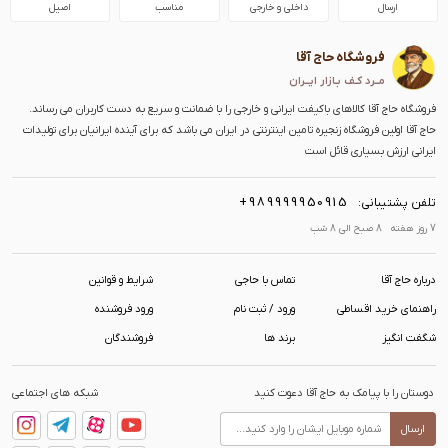
ارسال
داخلی و خارجی
مناسب
اصیل
فروشگاه حاج آقا
مــرد کـف بـازار ایــران
فروشگاه حاج آقا کالاهای باکیفت ایرانی و خارجی را با ضمانت و سریع به دست کاربران می رساند.
حاج آقا اولین فروشگاه زنجیره تامین اینترنتی در ایران می باشد که برای آینده ایرانیان برای تولیدات
ایرانی ارزش بسیاری قائل است
+989999950915
تلفن پشتیبانی:
7 روز هفته 8 صبح الی 8 شب
درباره حاج آقا
تماس با حاجی
شرایط و قوانین
راهنمای خرید اقساطی
ورود / ثبت نام
ورود فروشنده
شگفت انگیز
برند ها
فروشندگان
دوستان را با پیامک به حاج آقا دعوت کنید
شبکه های اجتماعی
ارسال