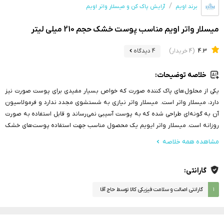
برند اویم
آرایش پاک کن و میسلار واتر اویم
میسلار واتر اویم مناسب پوست خشک حجم 210 میلی لیتر
4.3
(4 خریدار)
4 دیدگاه
خلاصه توضیحات:
یکی از محلول‌های پاک کننده صورت که خواص بسیار مفیدی برای پوست صورت نیز
دارد، میسلار واتر است. میسلار واتر نیازی به شستشوی مجدد ندارد و فرمولاسیون
آن به گونه‌ای طراحی شده که به پوست آسیبی نمی‌رساند و قابل استفاده به صورت
روزانه است. میسلار واتر ایویم یک محصول مناسب جهت استفاده پوست‌های خشک
و حساس است. این میسلار علاوه بر خاصیت پاک کنندگی که دارد می‌تواند به عمق
مشاهده همه خلاصه
پوست نفوذ کند و مانع از ایجاد خشکی در پوست شود
گارانتی:
۱
گارانتی اصالت و سلامت فیزیکی کالا توسط حاج آقا