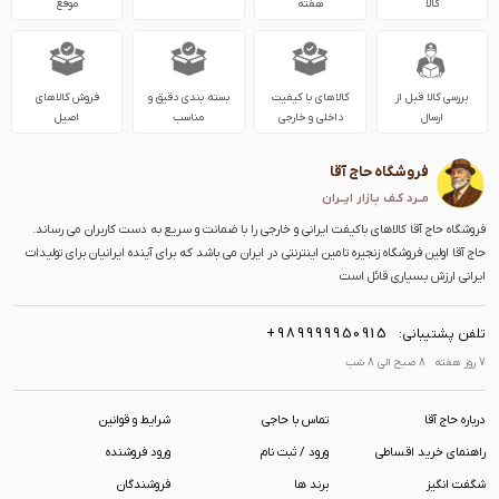
کالا
هفته
موقع
بررسی کالا قبل از
کالاهای با کیفیت
بسته بندی دقیق و
فروش کالاهای
ارسال
داخلی و خارجی
مناسب
اصیل
فروشگاه حاج آقا
مــرد کـف بـازار ایــران
فروشگاه حاج آقا کالاهای باکیفت ایرانی و خارجی را با ضمانت و سریع به دست کاربران می رساند.
حاج آقا اولین فروشگاه زنجیره تامین اینترنتی در ایران می باشد که برای آینده ایرانیان برای تولیدات
ایرانی ارزش بسیاری قائل است
+989999950915
تلفن پشتیبانی:
7 روز هفته 8 صبح الی 8 شب
درباره حاج آقا
تماس با حاجی
شرایط و قوانین
راهنمای خرید اقساطی
ورود / ثبت نام
ورود فروشنده
شگفت انگیز
برند ها
فروشندگان