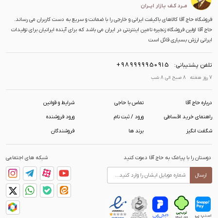
مــرد کـف بـازار ایــران
فروشگاه حاج آقا کالاهای باکیفت ایرانی و خارجی را با ضمانت و سریع به دست کاربران می رساند.
حاج آقا اولین فروشگاه زنجیره تامین اینترنتی در ایران می باشد که برای آینده ایرانیان برای تولیدات
ایرانی ارزش بسیاری قائل است
+989999950915
تلفن پشتیبانی:
7 روز هفته 8 صبح الی 8 شب
درباره حاج آقا
تماس با حاجی
شرایط و قوانین
راهنمای خرید اقساطی
ورود / ثبت نام
ورود فروشنده
شگفت انگیز
برند ها
فروشندگان
دوستان را با پیامک به حاج آقا دعوت کنید
شبکه های اجتماعی
ارسال