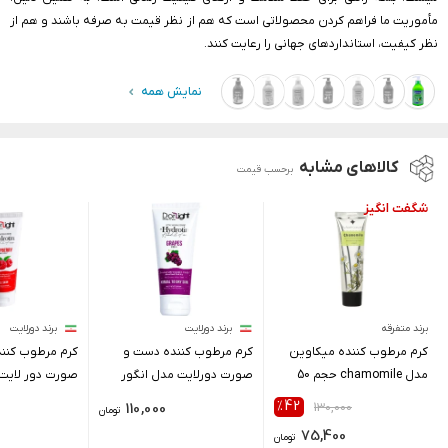
مأموریت ما فراهم کردن محصولاتی است که هم از نظر قیمت به صرفه باشند و هم از
نظر کیفیت، استانداردهای جهانی را رعایت کنند.
نمایش همه
کالاهای مشابه
برحسب قیمت
برند متفرقه
برند دورلایت
برند دورلایت
کرم مرطوب کننده میکاوین
کرم مرطوب کننده دست و
کرم مرطوب کنن
مدل chamomile حجم 50
صورت دورلایت مدل انگور
صورت دور لای
میلی لیتر
حجم 60 میلی لیتر
حجم 60 میلی لیتر
٪42
110,000
130,000
تومان
75,400
تومان