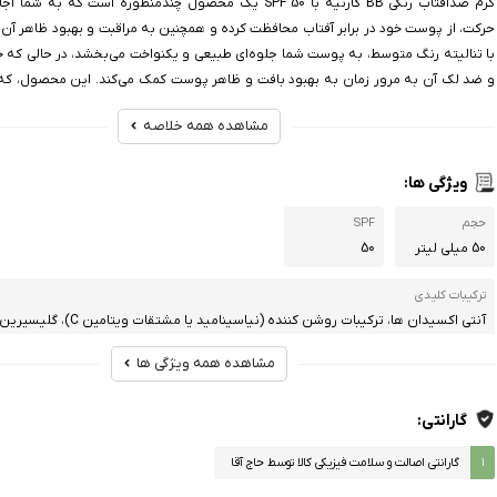
کرم ضدآفتاب رنگی BB گارنیه با SPF 50 یک محصول چندمنظوره است که به
حرکت، از پوست خود در برابر آفتاب محافظت کرده و همچنین به مراقبت و بهبود ظاهر آن بپ
با تنالیته رنگ متوسط، به پوست شما جلوه‌ای طبیعی و یکنواخت می‌بخشد، در حالی که
و ضد لک آن به مرور زمان به بهبود بافت و ظاهر پوست کمک می‌کند. این محصول، که 
آمده و فاقد پارابن است، نه تن
مشاهده همه خلاصه
ترکیبات فاقد چربی خود، به ویژه
ویژگی ها:
حجم
SPF
50 میلی لیتر
50
ترکیبات کلیدی
آنتی اکسیدان ها، ترکیبات روشن کننده (نیاسینامید یا مشتقات ویتامین C)، گلیسیرین
مشاهده همه ویژگی ها
مناسب برای
انواع پوست (چرب، مختلط، نرمال، حساس) – دارای لک و تیرگی
گارانتی:
۱
گارانتی اصالت و سلامت فیزیکی کالا توسط حاج آقا