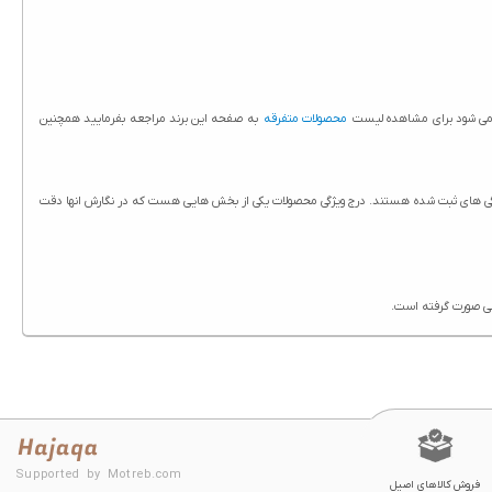
د می شود برای مشاهده لیست
محصولات متفرقه
به صفحه این برند مراجعه بفرمایید همچنین
حجم 50 میلی‌لیتر در سایت حاج آقا درج شده است. تمامی محصولات حاج آقا از جمله کرم ضد آفتاب رنگی BB گارنیه SPF50 حجم 50 میلی‌لیتر دارای ویژگی های ثبت شده هستند. درج ویژگی محصولات یکی از بخش هایی هست که در نگارش انها دقت
Supported by Motreb.com
فروش کالاهای اصیل