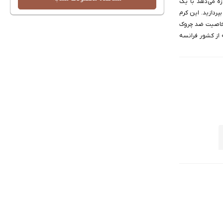
 شما اجازه می‌دهد با یک
ردازید. این کرم
 خاصیت ضد چروک
از کشور فرانسه
ها از پوست شما در برابر اشعه‌های مضر UVA و UVB محافظت می‌کند، بلکه با