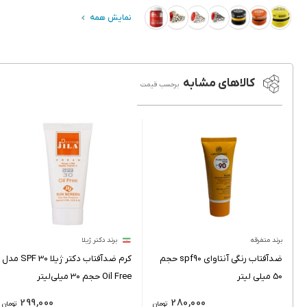
نمایش همه
کالاهای مشابه
برحسب قیمت
برند متفرقه
برند دکتر ژیلا
ضدآفتاب رنگی آنتاوای spf90 حجم
کرم ضدآفتاب دکتر ژیلا SPF 30 مدل
50 میلی لیتر
Oil Free حجم 30 میلی‌لیتر
299,000
280,000
تومان
تومان