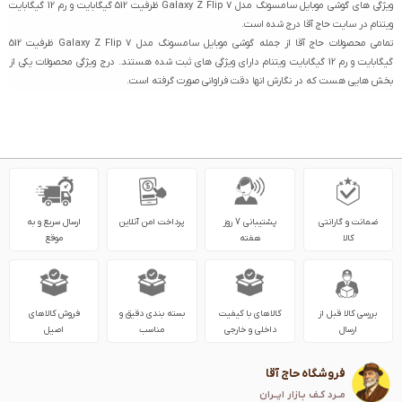
ویژگی های گوشی موبایل سامسونگ مدل Galaxy Z Flip 7 ظرفیت 512 گیگابایت و رم 12 گیگابایت
ویتنام در سایت حاج آقا درج شده است.
تمامی محصولات حاج آقا از جمله گوشی موبایل سامسونگ مدل Galaxy Z Flip 7 ظرفیت 512
گیگابایت و رم 12 گیگابایت ویتنام دارای ویژگی های ثبت شده هستند. درج ویژگی محصولات یکی از
بخش هایی هست که در نگارش انها دقت فراوانی صورت گرفته است.
ضمانت و گارانتی
پشتیبانی 7 روز
پرداخت امن آنلاین
ارسال سریع و به
کالا
هفته
موقع
بررسی کالا قبل از
کالاهای با کیفیت
بسته بندی دقیق و
فروش کالاهای
ارسال
داخلی و خارجی
مناسب
اصیل
فروشگاه حاج آقا
مــرد کـف بـازار ایــران