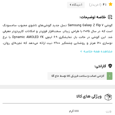
4.1
(1 خریدار)
1 دیدگاه
خلاصه توضیحات:
گوشی Samsung Galaxy Z Flip 7 نسل جدید گوشی‌های تاشوی محبوب سامسونگ
است که در سال ۲۰۲۵ با طراحی زیباتر، سخت‌افزار قوی‌تر و امکانات کاربردی‌تر معرفی
شد. این گوشی در حالت باز، نمایشگری ۶.۹ اینچی Dynamic AMOLED 2X با نرخ
نوسازی ۱۲۰ هرتز و روشنایی چشمگیر ۲۶۰۰ نیت ارائه می‌دهد که تجربه‌ای روان،
روشن و خیره‌کننده را فراهم می‌کند. در حالت بسته نیز نمایشگر ثانویه‌ی ۴.۱ اینچی
مشاهده همه خلاصه
Super AMOLED با قابلیت تعامل کامل، پاسخ سریع به پیام‌ها، کنترل موسیقی و حتی
گرفتن سلفی با دوربین اصلی را امکان‌پذیر می‌سازد
گارانتی:
۱
گارانتی اصالت و سلامت فیزیکی کالا توسط حاج آقا
ویژگی های کالا
وزن
۱۸۸ گرم