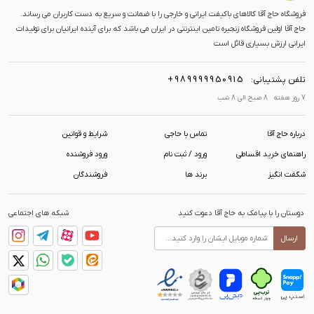
فروشگاه حاج آقا کالاهای باکیفت ایرانی و خارجی را با ضمانت و سریع به دست کاربران می رساند.
حاج آقا اولین فروشگاه زنجیره تامین اینترنتی در ایران می باشد که برای آینده ایرانیان برای تولیدات
ایرانی ارزش بسیاری قائل است
+989999950915
تلفن پشتیبانی:
7 روز هفته 8 صبح الی 8 شب
درباره حاج آقا
تماس با حاجی
شرایط و قوانین
راهنمای خرید اقساطی
ورود / ثبت نام
ورود فروشنده
شگفت انگیز
برند ها
فروشندگان
دوستان را با پیامک به حاج آقا دعوت کنید
شبکه های اجتماعی
ارسال