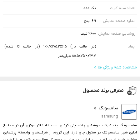
تعداد سیم کارت
یک عدد
اندازه صفحه نمایش
۶.۹ اینچ
روشنایی صفحه نمایش
۲۶۰۰ نیت
ابعاد
(در حالت باز) ۱۶۶.۷x۷۵.۲x۶.۵ (در حالت تا شده)
۸۵.۵x۷۵.۲x۱۳.۷ میلی‌متر
مشاهده همه ویژگی ها
معرفی برند محصول
سامسونگ
samsung
سامسونگ یک شرکت خوشه‌ای چندملیتی کره‌ای است که دفتر مرکزی آن در مجتمع
اداری شهر سامسونگ در سئول جای دارد. این گروه، از شرکت‌های وابسته پرشماری
ساخته شده است که بیشتر آنان، زیر برند سامسونگ فعالیت می‌کنند و بزرگ‌ترین