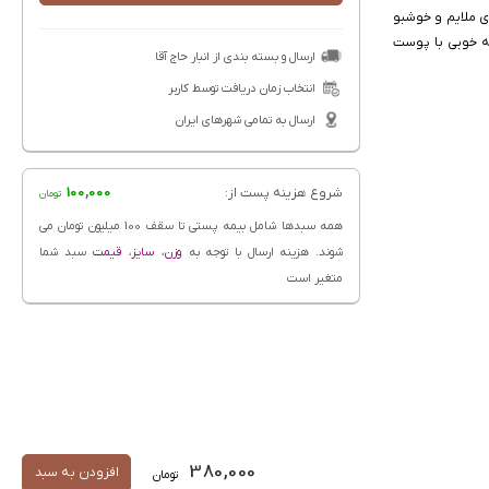
 دارد. بوی ملایم و خوشبو
به خوبی با پوست
ارسال و بسته بندی از انبار حاج آقا
انتخاب زمان دریافت توسط کاربر
ارسال به تمامی شهرهای ایران
شروع هزینه پست از:
100,000
تومان
همه سبدها شامل بیمه پستی تا سقف 100 میلیون تومان می
شوند. هزینه ارسال با توجه به
وزن
،
سایز
،
قیمت
سبد شما
متغیر است
380,000
افزودن به سبد
تومان