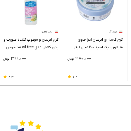
برند آدرا
برند کامان
کرم کاسه ای آبرسان آدرا حاوی
کرم آبرسان و مرطوب کننده صورت و
هیالورونیک اسید 200 میلی لیتر
بدن کامان مدل oil free مخصوص
پوست‌‌های چرب
399,000
380,000
تومان
تومان
4.3
4.4