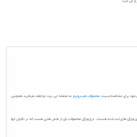
رح می کنید.
می شود برای مشاهده لیست
محصولات هیدرودرم
به صفحه این برند مراجعه بفرمایید همچنین
 مدل Mist حجم 150 میلی لیتر در سایت حاج آقا درج شده است. تمامی محصولات حاج آقا از جمله کرم مرطوب کننده هیدرودرم مدل Mist حجم 150 میلی لیتر دارای ویژگی های ثبت شده هستند. درج ویژگی محصولات یکی از بخش هایی هست که در نگارش انها