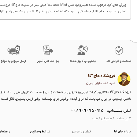
ویژگی های کرم مرطوب کننده هیدرودرم مدل Mist حجم 150 میلی لیتر در سایت حاج آقا درج شده است.
تمامی محصولات حاج آقا از جمله کرم مرطوب کننده هیدرودرم مدل Mist حجم 150 میلی لیتر دارای ویژگی های ثبت شده هستند. درج ویژگی محصولات یکی از بخش هایی هست که در نگارش انها دقت فراوانی صورت گرفته است.
ضمانت و گارانتی کالا
پشتیبانی 7 روز هفته
پرداخت امن آنلاین
ارسال سریع و به موقع
فروشگاه حاج آقا
مــرد کـف بـازار ایــران
فروشگاه حاج آقا کالاهای باکیفت ایرانی و خارجی را با ضمانت و سریع به دست کاربران می رساند. حاج آق
تامین اینترنتی در ایران می باشد که برای آینده ایرانیان برای تولیدات ایرانی ارزش بسیاری قائل است
+989999950915
تلفن پشتیبانی:
7 روز هفته 8 صبح الی 8 شب
درباره حاج آقا
تماس با حاجی
شرایط و قوانین
راهنما