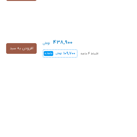
438,900
تومان
افزودن به سبد
109,700
اقساط 4 ماهه
تومان
ماهانه