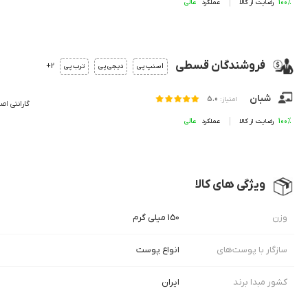
100%
رضایت از کالا
عملکرد
فروشندگان قسطی
2+
اسنپ پی
دیجی پی
ترب پی
شبان
امتیاز:
5.0
گارانتی اص
100%
رضایت از کالا
عملکرد
ویژگی های کالا
وزن
150 میلی گرم
سازگار با پوست‌‌های
انواع پوست
کشور مبدا برند
ایران