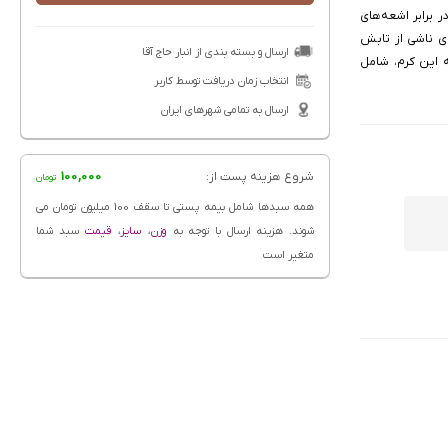
 شما در برابر اشعه‌های
ی ناشی از تابش
ارسال و بسته بندی از انبار حاج آقا
 این کرم، شامل
انتخاب زمان دریافت توسط کاربر
ارسال به تمامی شهرهای ایران
شروع هزینه پست از:
100,000
تومان
همه سبدها شامل بیمه پستی تا سقف 100 میلیون تومان می
شوند. هزینه ارسال با توجه به
وزن
،
سایز
،
قیمت
سبد شما
متغیر است
وست
چربی پوست
دار