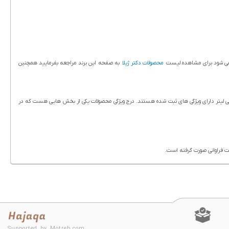
د می شود برای مشاهده لیست
محصولات دکتر ژیلا
به صفحه این برند مراجعه بفرمایید همچنین
رم ضدآفتاب دکتر ژیلا مدل Tinted SPF63 حجم 50 میلی لیتر در سایت حاج آقا درج شده است. تمامی محصولات حاج آقا از جمله کرم ضدآفتاب دکتر ژیلا مدل Tinted SPF63 حجم 50 میلی لیتر دارای ویژگی های ثبت شده هستند. درج ویژگی محصولات یکی از بخش هایی هست که در
Supported by Motreb.com