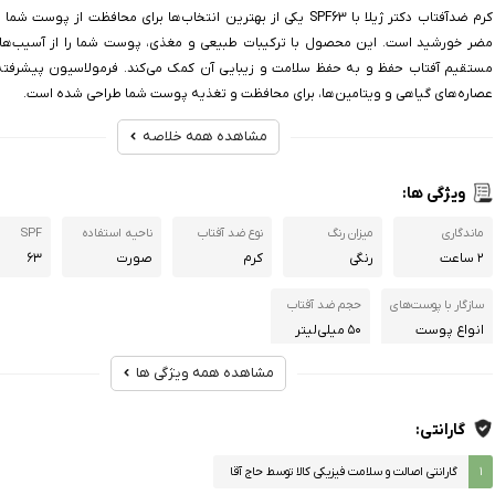
کرم ضدآفتاب دکتر ژیلا با SPF63 یکی از بهترین انتخاب‌ها برای محافظت از پوست
مضر خورشید است. این محصول با ترکیبات طبیعی و مغذی، پوست شما را از آسیب‌ها
مستقیم آفتاب حفظ و به حفظ سلامت و زیبایی آن کمک می‌کند. فرمولاسیون پیشرفته
عصاره‌های گیاهی و ویتامین‌ها، برای محافظت و تغذیه پوست شما طراحی شده است.
مشاهده همه خلاصه
ویژگی ها:
ماندگاری
میزان رنگ
نوع ضد آفتاب
ناحیه استفاده
SPF
۲ ساعت
رنگی
کرم
صورت
۶۳
سازگار با پوست‌‌های
حجم ضد آفتاب
انواع پوست
۵۰ میلی‌لیتر
مشاهده همه ویژگی ها
ویژگی‌های ضدآفتاب
مزیت مراقبت پ
محافظت کننده در برابر اشعه UVA محافظت کننده در برابر اشعه UVB
تنظیم ترشح 
گارانتی:
عصاره‌های موجود
۱
گارانتی اصالت و سلامت فیزیکی کالا توسط حاج آقا
آلوورا، روغن جوانه گندم، روغن آووکادو، بیزابولول، آلانتوئین، عصاره برگ زیتون، ویتامین cپای