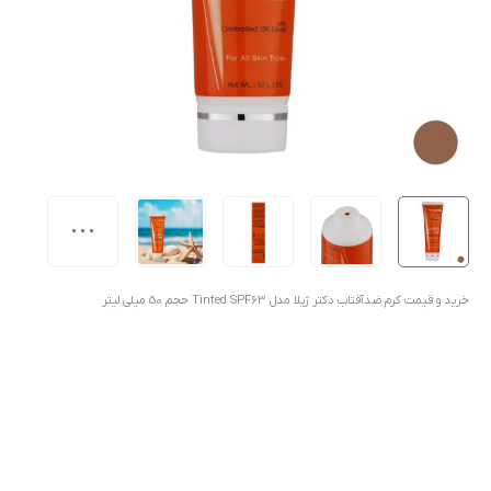
خرید و قیمت کرم ضدآفتاب دکتر ژیلا مدل Tinted SPF63 حجم 50 میلی لیتر