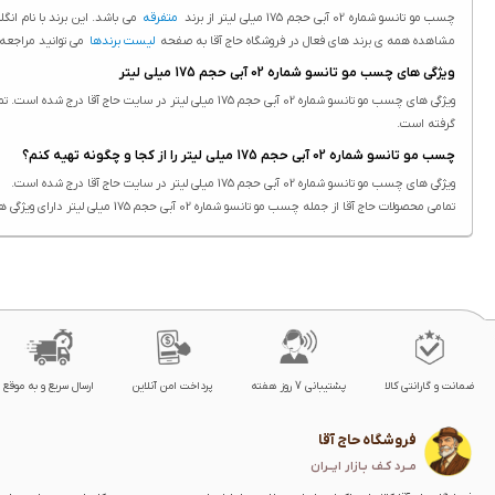
چسب مو تانسو شماره 02 آبی حجم 175 میلی لیتر از برند
متفرقه
می باشد. این برند با نام ان
مشاهده همه ی برند های فعال در فروشگاه حاج آقا به صفحه
لیست برندها
می توانید مراجعه 
ویژگی های چسب مو تانسو شماره 02 آبی حجم 175 میلی لیتر
گرفته است.
چسب مو تانسو شماره 02 آبی حجم 175 میلی لیتر را از کجا و چگونه تهیه کنم؟
ویژگی های چسب مو تانسو شماره 02 آبی حجم 175 میلی لیتر در سایت حاج آقا درج شده است.
تمامی محصولات حاج آقا از جمله چسب مو تانسو شماره 02 آبی حجم 175 میلی لیتر دارای ویژگی های ثبت شده هستند. درج ویژگی محصولات یکی از بخش هایی هست که در نگارش انها دقت فراوانی صورت گرفته است.
ضمانت و گارانتی کالا
پشتیبانی 7 روز هفته
پرداخت امن آنلاین
ارسال سریع و به موقع
فروشگاه حاج آقا
مــرد کـف بـازار ایــران