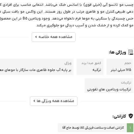
چسب مو تانسو آبی (خیلی قوی) با اسانس خنک می‌باشد. انتخابی مناسب برای افرادی ک
دهی طبیعی،کنترل مو و ظاهری مرتب در طول روز هستند. این واکس مو بافت سبکی دار
حس چسبندگی یا سنگینی به موها فرم دلخواه می
مو کمک کرده و از خشک شدن و آسیب دیدگی مو جلوگیری میکند.
مشاهده همه خلاصه
ویژگی ها:
حجم
کشور مبدا برند
ویژگی
175 میلی لیتر
ترکیه
بر پایه آب جلوه ظاهری مات سازگار با موهای م
ترکیبات
ترکیبات ویتامین های تقویتی
مشاهده همه ویژگی ها
گارانتی:
۱
گارانتی اصالت و سلامت فیزیکی کالا توسط حاج آقا