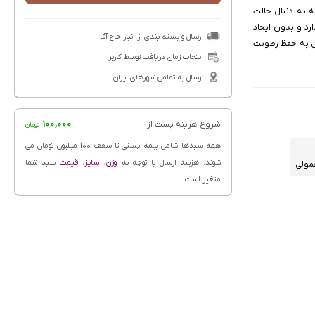
ه به دنبال حالت
د و بدون ایجاد
ارسال و بسته بندی از انبار حاج آقا
‌دهد. وجود ویتامین B5 در این محصول به حفظ رطوبت
انتخاب زمان دریافت توسط کاربر
ارسال به تمامی شهرهای ایران
شروع هزینه پست از:
100,000
تومان
همه سبدها شامل بیمه پستی تا سقف 100 میلیون تومان می
شوند. هزینه ارسال با توجه به
وزن
،
سایز
،
قیمت
سبد شما
عمولی
متغیر است