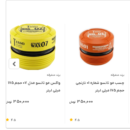
برند متفرقه
برند متفرقه
چسب مو تانسو شماره 01 نارنجی
واکس مو تانسو مدل ۰۷ حجم 175
حجم 175 میلی لیتر
میلی لیتر
350,000
350,000
تومان
تومان
4.5
4.5