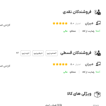
فروشندگان نقدی
میران
امتیاز:
5.0
گارانتی اص
100%
رضایت از کالا
عملکرد
فروشندگان قسطی
2+
اسنپ پی
دیجی پی
ترب پی
میران
امتیاز:
5.0
گارانتی اص
100%
رضایت از کالا
عملکرد
ویژگی های کالا
حجم
175 میلی لیتر