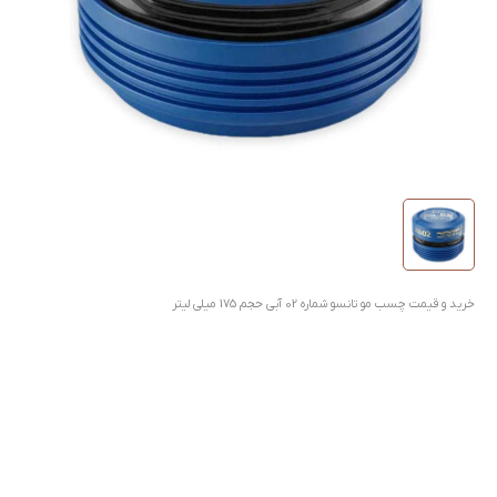
خرید و قیمت چسب مو تانسو شماره 02 آبی حجم 175 میلی لیتر