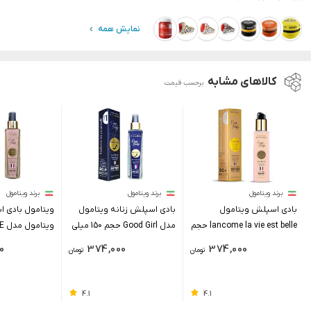
نمایش همه
کالاهای مشابه
برحسب قیمت
برند ویتامول
برند ویتامول
برند ویتامول
بادی اسپلش ویتامول
بادی اسپلش زنانه ویتامول
ویتامول بادی ا
lancome la vie est belle حجم
مدل Good Girl حجم 150 میلی
ویت
150 میلی لیتر
لیتر
LAMOUR حجم 150 میلی لیتر
0
374,000
374,000
تومان
تومان
4.1
4.1