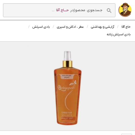
در
حــــاج آقا
...
حاج آقا
آرایشی و بهداشتی
عطر ، ادکلن و اسپری
بادی اسپلش
بادی اسپلش زنانه