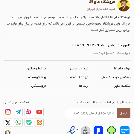
فروشگاه حاج آقا
مــرد کـف بـازار ایــران
فروشگاه حاج آقا کالاهای باکیفت ایرانی و خارجی را با ضمانت و سریع به دست کاربران می رساند.
حاج آقا اولین فروشگاه زنجیره تامین اینترنتی در ایران می باشد که برای آینده ایرانیان برای تولیدات
ایرانی ارزش بسیاری قائل است
+989999950915
تلفن پشتیبانی:
7 روز هفته 8 صبح الی 8 شب
درباره حاج آقا
تماس با حاجی
شرایط و قوانین
راهنمای خرید اقساطی
ورود / ثبت نام
ورود فروشنده
شگفت انگیز
برند ها
فروشندگان
دوستان را با پیامک به حاج آقا دعوت کنید
شبکه های اجتماعی
ارسال