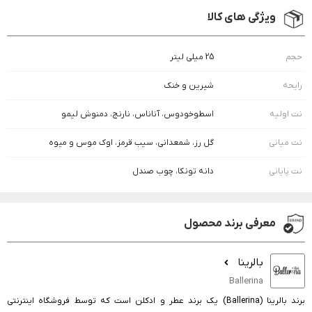
ویژگی های کالا
حجم
25 میلی لیتر
رایحه
شیرین و خنک
نت اولیه
اسطوخودوس، آناناس، نارنج، دمنوش ليمو
نت میانی
گل رز، شمعداني، سيب قرمز، اوك موس و ميوه
نت پایانی
دانه تونكا، چوب صندل
معرفی برند محصول
بالرینا
Ballerina
برند بالرینا (Ballerina) یک برند عطر و ادکلن است که توسط فروشگاه اینترنتی