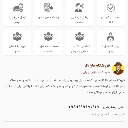
ضمانت و گارانتی
پشتیبانی 7 روز
پرداخت امن آنلاین
ارسال سریع و به
کالا
هفته
موقع
بررسی کالا قبل از
کالاهای با کیفیت
بسته بندی دقیق و
فروش کالاهای
ارسال
داخلی و خارجی
مناسب
اصیل
فروشگاه حاج آقا
مــرد کـف بـازار ایــران
فروشگاه حاج آقا کالاهای باکیفت ایرانی و خارجی را با ضمانت و سریع به دست کاربران می رساند.
حاج آقا اولین فروشگاه زنجیره تامین اینترنتی در ایران می باشد که برای آینده ایرانیان برای تولیدات
ایرانی ارزش بسیاری قائل است
+989999950915
تلفن پشتیبانی:
7 روز هفته 8 صبح الی 8 شب