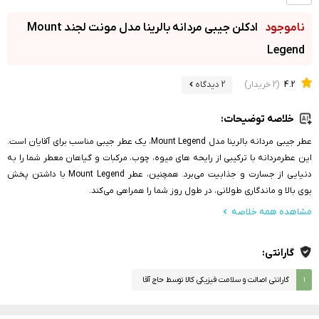
ادکلن جیبی مردانه بالرینا مدل مونت لجند Mount
Legend
4.2
(2 خریدار)
2 دیدگاه
خلاصه توضیحات:
عطر جیبی مردانه بالرینا مدل Mount Legend، یک عطر جیبی مناسب برای آقایان است.
این عطرمردانه با ترکیبی از رایحه های ميوه، چوب، مركبات و گياهان معطر شما را به
دنیایی از جسارت و جذابیت می‌برد. همچنین، عطر Mount Legend با داشتن پخش
بوی بالا و ماندگاری طولانی، در طول روز شما را همراهی می‌کند.
مشاهده همه خلاصه
گارانتی:
۱
گارانتی اصالت و سلامت فیزیکی کالا توسط حاج آقا